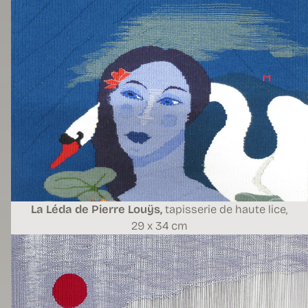
La Léda de Pierre Louÿs,
tapisserie de haute lice,
29 x 34 cm