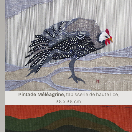
Pintade Méléagrine,
tapisserie de haute lice,
36 x 36 cm