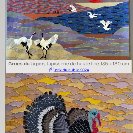
Grues du Japon,
tapisserie de haute lice,
135 x 180 cm
er
1
prix du public 2024