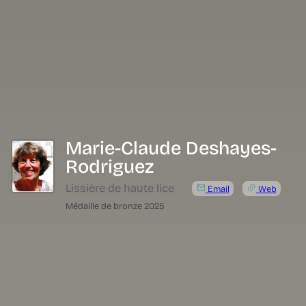
Marie-Claude Deshayes-
Rodriguez
www.marieclaudedesha
Lissière de haute lice
rodriguez.marieclaud
Email
Web
Médaille de bronze 2025