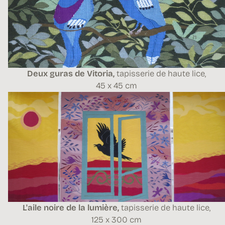
Deux guras de Vitoria,
tapisserie de haute lice,
45 x 45 cm
L'aile noire de la lumière,
tapisserie de haute lice,
125 x 300 cm