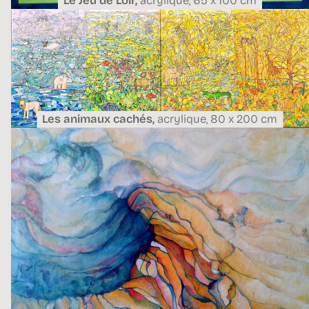
Le Jeu de Loir,
acrylique,
65 x 100 cm
Les animaux cachés,
acrylique,
80 x 200 cm